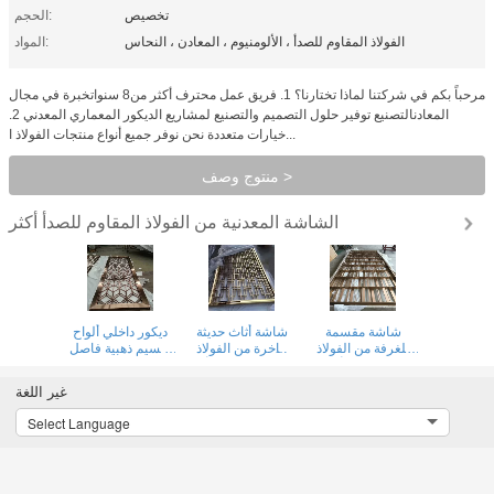
تخصيص
الحجم:
الفولاذ المقاوم للصدأ ، الألومنيوم ، المعادن ، النحاس
المواد:
مرحباً بكم في شركتنا لماذا تختارنا؟ 1. فريق عمل محترف أكثر من8 سنواتخبرة في مجال
المعادنالتصنيع توفير حلول التصميم والتصنيع لمشاريع الديكور المعماري المعدني 2.
خيارات متعددة نحن نوفر جميع أنواع منتجات الفولاذ ا...
منتوج وصف >
الشاشة المعدنية من الفولاذ المقاوم للصدأ
أكثر
شاشة مقسمة
شاشة أثاث حديثة
ديكور داخلي ألواح
للغرفة من الفولاذ
فاخرة من الفولاذ
تقسيم ذهبية فاصل
المقاوم للصدأ بلون
المقاوم للصدأ
غرفة شاشة قطع
ذهبي وردي عالي
الذهبي لتخزين
ليزر شاشات معدنية
غير اللغة
الجودة 304، فاخرة،
وتقسيم غرفة
من الفولاذ المقاوم
مقسمة للجدار
المعيشة
للصدأ الزخرفية
Select Language