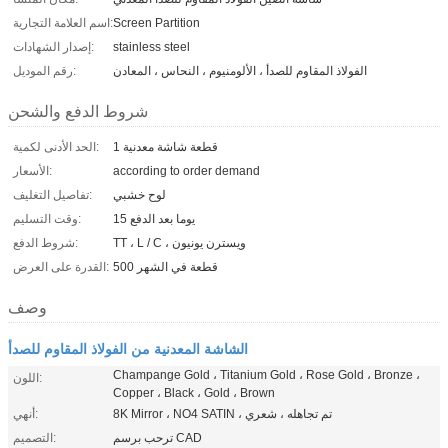
Screen Partition
اسم العلامة التجارية:
stainless steel
إصدار الشهادات:
الفولاذ المقاوم للصدأ ، الألومنيوم ، النحاس ، المعادن
رقم الموديل:
شروط الدفع والشحن
1 قطعة شاشة معدنية
الحد الأدنى لكمية:
according to order demand
الأسعار:
لوح خشبي
تفاصيل التغليف:
15 يوما بعد الدفع
وقت التسليم:
TT ، L / C ، ويسترن يونيون
شروط الدفع:
500 قطعة في الشهر
القدرة على العرض:
وصف
الشاشة المعدنية من الفولاذ المقاوم للصدأ
Champange Gold ، Titanium Gold ، Rose Gold ، Bronze ،
اللون:
Copper ، Black ، Gold ، Brown
8K Mirror ، NO4 SATIN ، تم تجاهله ، شعري
أنهي:
ترحب برسم CAD
التصميم: