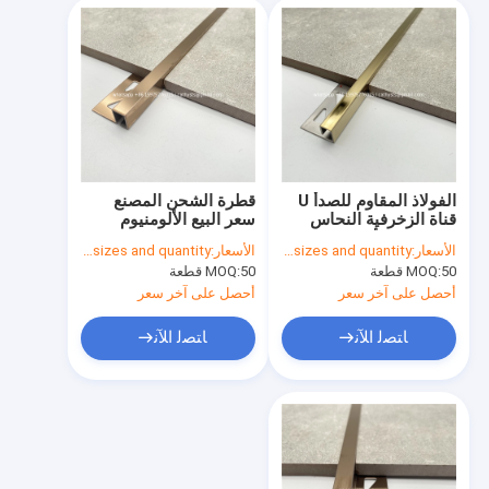
الفولاذ المقاوم للصدأ U
قطرة الشحن المصنع
قناة الزخرفية النحاس
سعر البيع الألومنيوم
الشخصي الأرضي ترصيع
الزاوية الزاوية الخارجية
الأسعار:
based on sizes and quantity
الأسعار:
based on sizes and quantity
Ss الذهب بلاط تقليم
السيراميك الحافة الذهبية
50 قطعة
MOQ:
50 قطعة
MOQ:
تقليم الأرضية
الألومنيوم شكل L البلاط
تريم
أحصل على آخر سعر
أحصل على آخر سعر
ﺎﺘﺼﻟ ﺍﻶﻧ
ﺎﺘﺼﻟ ﺍﻶﻧ