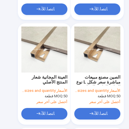
ﺎﺘﺼﻟ ﺍﻶﻧ
ﺎﺘﺼﻟ ﺍﻶﻧ
الصين مصنع مبيعات
العينة المجانية شعار
مباشرة سعر شكل L نوع
المنتج الأصلي
الحافة الواقية الفولاذ
الأسعار:
based on sizes and quantity
الأسعار:
based on sizes and quantity
المقاوم للصدأ أجزاء
50 قطعة
MOQ:
50 قطعة
MOQ:
القشرة طلاء الزوايا
أحصل على آخر سعر
أحصل على آخر سعر
ﺎﺘﺼﻟ ﺍﻶﻧ
ﺎﺘﺼﻟ ﺍﻶﻧ