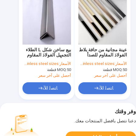
عينة مجانية من حافة بلاط
بيع ساخن شكل L الطلاء
الفولاذ المقاوم للصدأ
التجميل الفولاذ المقاوم
على شكل حرف U
للصدأ الشعر النهاية
الأسعار:
according to stainless steel sizes
الأسعار:
according to stainless steel sizes
مصقولة
المصنوعة في الصين
50 قطعة
MOQ:
50 قطعة
MOQ:
أحصل على آخر سعر
أحصل على آخر سعر
ﺎﺘﺼﻟ ﺍﻶﻧ
ﺎﺘﺼﻟ ﺍﻶﻧ
وفر وقتك
دعنا نتصل بأفضل المنتجات معك.