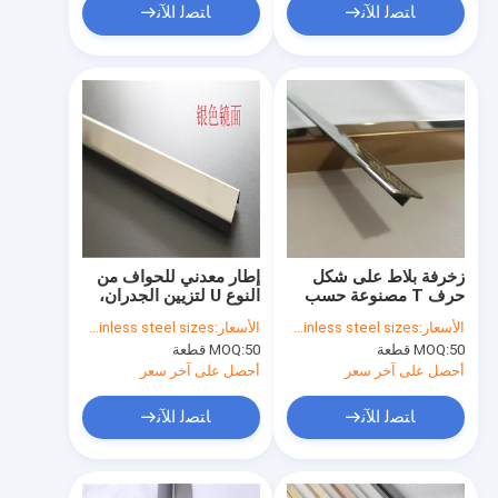
ﺎﺘﺼﻟ ﺍﻶﻧ
ﺎﺘﺼﻟ ﺍﻶﻧ
زخرفة بلاط على شكل
إطار معدني للحواف من
حرف T مصنوعة حسب
النوع U لتزيين الجدران،
الطلب من الفولاذ المقاوم
صنع في الصين
الأسعار:
according to stainless steel sizes
الأسعار:
according to stainless steel sizes
للصدأ 304 بلمسة نهائية
50 قطعة
MOQ:
50 قطعة
MOQ:
عاكسة سعر المصنع
أحصل على آخر سعر
أحصل على آخر سعر
ﺎﺘﺼﻟ ﺍﻶﻧ
ﺎﺘﺼﻟ ﺍﻶﻧ