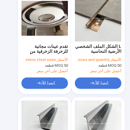
L الشكل الملف الشخصي
تقدم عينات مجانية
الأرضية النحاسية
للزخرفة الزخرفية من
السيراميكية حافة الزاوية
الفولاذ المقاوم للصدأ قناة
الأسعار:
based on sizes and quantity
الأسعار:
according to stainless steel sizes
الحامي شريط الانتقال
U للخطوط المنحنية
50 قطعة
MOQ:
50 قطعة
MOQ:
الحارس الزاوية المعدنية
السقف
الألومنيوم Ti الفولاذ
أحصل على آخر سعر
أحصل على آخر سعر
المقاوم للصدأ
ﺎﺘﺼﻟ ﺍﻶﻧ
ﺎﺘﺼﻟ ﺍﻶﻧ
Home
Products
About Us