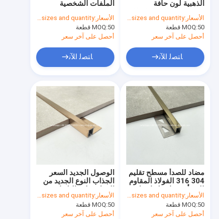
الذهبية لون حافة
الملفات الشخصية
أثاث من الفولاذ المقاوم للصدأ
مستديرة الركن بلاط طلاء
القمعية الجدار
الأسعار:
based on sizes and quantity
الأسعار:
based on sizes and quantity
الفولاذ المقاوم للصدأ
السيراميكية الزاوية
50 قطعة
MOQ:
لوحة غطاء من الألومنيوم
50 قطعة
MOQ:
الفولاذ المقاوم للصدأ
أحصل على آخر سعر
أحصل على آخر سعر
الحواجز المعدنية، السلالم والسياج
ﺎﺘﺼﻟ ﺍﻶﻧ
ﺎﺘﺼﻟ ﺍﻶﻧ
ورقة مرآة الفولاذ المقاوم للصدأ
ورقة ملونة من الفولاذ المقاوم للصدأ
رقم 4 ورقة الفولاذ المقاوم للصدأ
عمل الصلب المقاوم للصدأ
الصفيحة الفولاذية المقاومة للصدأ
مضاد للصدأ مسطح تقليم
الوصول الجديد السعر
أنابيب الصلب غير القابل للصدأ
304 316 الفولاذ المقاوم
الجذاب النوع الجديد من
للصدأ مسطح بلاط تقليم
الفولاذ حافة البلاط
الأسعار:
based on sizes and quantity
الأسعار:
based on sizes and quantity
شرائط بلاط السيراميك
التجميل المقاوم للصدأ
صفائح الفولاذ المقاوم للصدأ المموجة
50 قطعة
MOQ:
50 قطعة
MOQ:
لتزيين الجدران والسقف
أحصل على آخر سعر
أحصل على آخر سعر