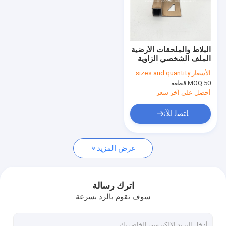
البلاط والملحقات الأرضية
الملف الشخصي الزاوية
السيراميكي T شكل
الأسعار:
based on sizes and quantity
الفولاذ المقاوم للصدأ
50 قطعة
MOQ:
البلاط طلاء
أحصل على آخر سعر
ﺎﺘﺼﻟ ﺍﻶﻧ
عرض المزيد
اترك رسالة
سوف نقوم بالرد بسرعة