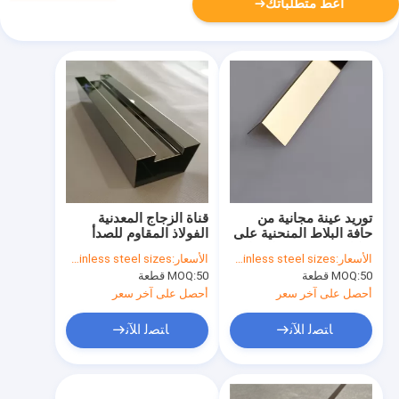
أعط متطلباتك
توريد عينة مجانية من
قناة الزجاج المعدنية
حافة البلاط المنحنية على
الفولاذ المقاوم للصدأ
شكل حرف L من الفولاذ
الأسعار:
according to stainless steel sizes
الأسعار:
according to stainless steel sizes
المقاوم للصدأ
50 قطعة
MOQ:
50 قطعة
MOQ:
أحصل على آخر سعر
أحصل على آخر سعر
ﺎﺘﺼﻟ ﺍﻶﻧ
ﺎﺘﺼﻟ ﺍﻶﻧ