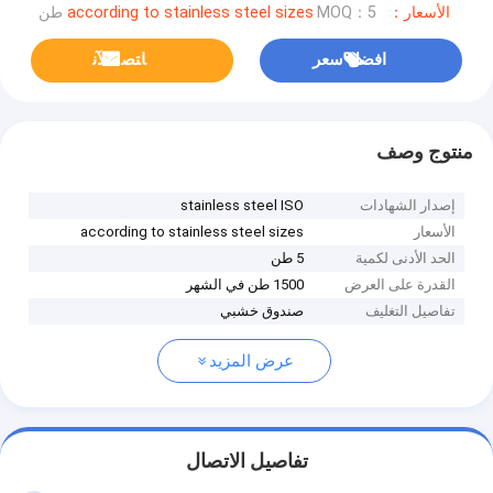
الأسعار：according to stainless steel sizes
MOQ：5 طن
افضل سعر
ﺎﺘﺼﻟ ﺍﻶﻧ
منتوج وصف
إصدار الشهادات
stainless steel ISO
الأسعار
according to stainless steel sizes
الحد الأدنى لكمية
5 طن
القدرة على العرض
1500 طن في الشهر
تفاصيل التغليف
صندوق خشبي
عرض المزيد
تفاصيل الاتصال