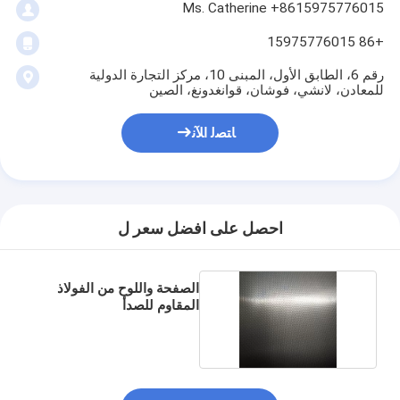
Ms. Catherine +8615975776015
+86 15975776015
رقم 6، الطابق الأول، المبنى 10، مركز التجارة الدولية
للمعادن، لانشي، فوشان، قوانغدونغ، الصين
ﺎﺘﺼﻟ ﺍﻶﻧ
احصل على افضل سعر ل
الصفحة واللوح من الفولاذ
المقاوم للصدأ