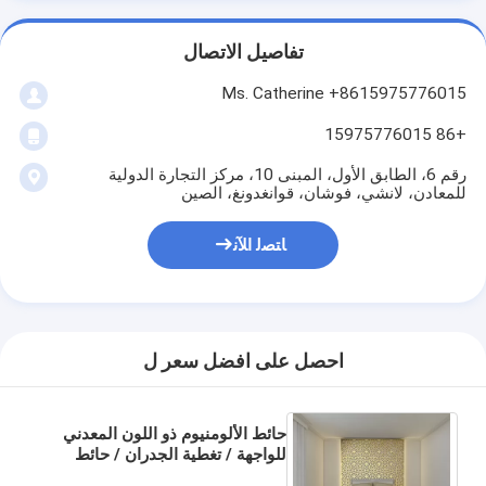
تفاصيل الاتصال
Ms. Catherine +8615975776015
+86 15975776015
رقم 6، الطابق الأول، المبنى 10، مركز التجارة الدولية
للمعادن، لانشي، فوشان، قوانغدونغ، الصين
ﺎﺘﺼﻟ ﺍﻶﻧ
احصل على افضل سعر ل
حائط الألومنيوم ذو اللون المعدني
للواجهة / تغطية الجدران / حائط
الستائر / السقف