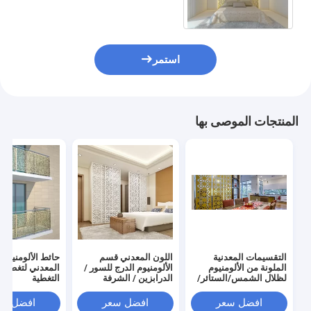
استمر
المنتجات الموصى بها
التقسيمات المعدنية
اللون المعدني قسم
حائط الألومنيوم 
الملونة من الألومنيوم
الألومنيوم الدرج للسور /
المعدني لتغطية ا
لظلال الشمس/الستائر/
الدرابزين / الشرفة
التغطية
شاشات النوافذ
افضل سعر
افضل سعر
افضل سع