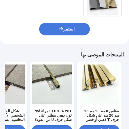
والأثاث
استمر
المنتجات الموصى بها
مقاس 8 مم 10 مم 15
201 304 316 مرآة Pvd
L الشكل الملف
مم 20 مم على شكل
لون ذهبي مطلي على
الشخصي الأرضية
حرف T ذهبي أو فضي
شكل حرف U من الفولاذ
النحاسية السيرام
اللون معدني بلاط تقليم
المقاوم للصدأ
حافة الزاوية الح
شريط الانتقال ا