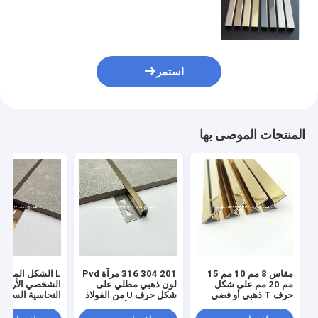
لتزيين إطارات الجدران والسقف والأثاث
استمر
المنتجات الموصى بها
مقاس 8 مم 10 مم 15
201 304 316 مرآة Pvd
L الشكل الملف
مم 20 مم على شكل
لون ذهبي مطلي على
الشخصي الأرضية
حرف T ذهبي أو فضي
شكل حرف U من الفولاذ
النحاسية السيرام
اللون معدني بلاط تقليم
المقاوم للصدأ
حافة الزاوية الح
شريط الانتقال ا