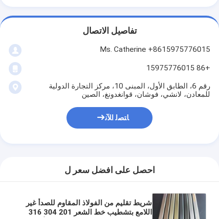
تفاصيل الاتصال
Ms. Catherine +8615975776015
+86 15975776015
رقم 6، الطابق الأول، المبنى 10، مركز التجارة الدولية
للمعادن، لانشي، فوشان، قوانغدونغ، الصين
ﺎﺘﺼﻟ ﺍﻶﻧ
احصل على افضل سعر ل
شريط تقليم من الفولاذ المقاوم للصدأ غير
اللامع بتشطيب خط الشعر 201 304 316