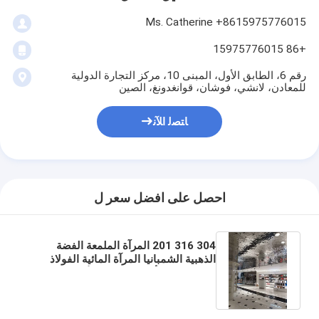
Ms. Catherine +8615975776015
+86 15975776015
رقم 6، الطابق الأول، المبنى 10، مركز التجارة الدولية
للمعادن، لانشي، فوشان، قوانغدونغ، الصين
ﺎﺘﺼﻟ ﺍﻶﻧ
احصل على افضل سعر ل
304 316 201 المرآة الملمعة الفضة
الذهبية الشمبانيا المرآة المائية الفولاذ
المقاوم للصدأ ورقة متدلية للأثاث