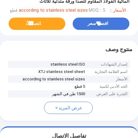
المائية الفولاذ المقاوم للصدأ ورقة متدلية للأثاث
الأسعار：according to stainless steel sizes
MOQ：5 قطع
افضل سعر
ﺎﺘﺼﻟ ﺍﻶﻧ
منتوج وصف
إصدار الشهادات
stainless steel ISO
اسم العلامة التجارية
XTJ stainless steel sheet
الأسعار
according to stainless steel sizes
الحد الأدنى لكمية
5 قطع
القدرة على العرض
1500 طن في الشهر
عرض المزيد
تفاصيل الاتصال