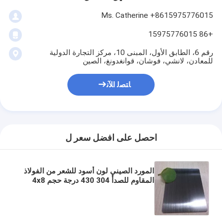
Ms. Catherine +8615975776015
+86 15975776015
رقم 6، الطابق الأول، المبنى 10، مركز التجارة الدولية
للمعادن، لانشي، فوشان، قوانغدونغ، الصين
ﺎﺘﺼﻟ ﺍﻶﻧ
احصل على افضل سعر ل
المورد الصيني لون أسود للشعر من الفولاذ
المقاوم للصدأ 304 430 درجة حجم 4x8