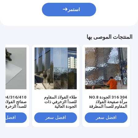
استمر
المنتجات الموصى بها
304 316 الجودة NO.8
طلاء الفولاذ المقاوم
/304/316/410
مرآة صفيحة الفولاذ
للصدأ الزخرفي ذات
صفائح الفولاذ ال
المقاوم للصدأ المطرقة
الجودة العالية
للصدأ الزخرفية ب
النمط المنحدر للزينة
الذهبي الوردي/ا
الداخلية
الأسود/الذهبي ل
افضل سعر
افضل سعر
افضل سع
المعمار/ديكور ا