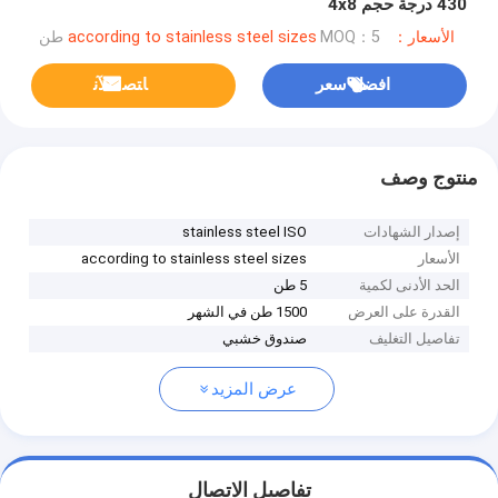
430 درجة حجم 4x8
الأسعار：according to stainless steel sizes
MOQ：5 طن
افضل سعر
ﺎﺘﺼﻟ ﺍﻶﻧ
منتوج وصف
إصدار الشهادات
stainless steel ISO
الأسعار
according to stainless steel sizes
الحد الأدنى لكمية
5 طن
القدرة على العرض
1500 طن في الشهر
تفاصيل التغليف
صندوق خشبي
عرض المزيد
تفاصيل الاتصال