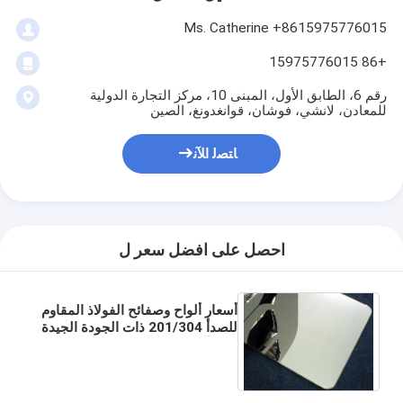
Ms. Catherine +8615975776015
+86 15975776015
رقم 6، الطابق الأول، المبنى 10، مركز التجارة الدولية
للمعادن، لانشي، فوشان، قوانغدونغ، الصين
ﺎﺘﺼﻟ ﺍﻶﻧ
احصل على افضل سعر ل
أسعار ألواح وصفائح الفولاذ المقاوم
للصدأ 201/304 ذات الجودة الجيدة
والمرآة 8K