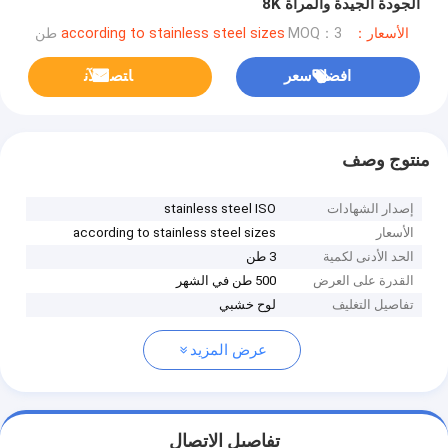
الجودة الجيدة والمرآة 8K
الأسعار：according to stainless steel sizes
MOQ：3 طن
افضل سعر
ﺎﺘﺼﻟ ﺍﻶﻧ
منتوج وصف
إصدار الشهادات
stainless steel ISO
الأسعار
according to stainless steel sizes
الحد الأدنى لكمية
3 طن
القدرة على العرض
500 طن في الشهر
تفاصيل التغليف
لوح خشبي
عرض المزيد
تفاصيل الاتصال