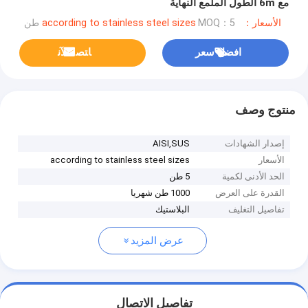
مع 6m الطول الملمع النهاية
الأسعار：according to stainless steel sizes
MOQ：5 طن
افضل سعر
ﺎﺘﺼﻟ ﺍﻶﻧ
منتوج وصف
إصدار الشهادات
AISI,SUS
الأسعار
according to stainless steel sizes
الحد الأدنى لكمية
5 طن
القدرة على العرض
1000 طن شهريا
تفاصيل التغليف
البلاستيك
عرض المزيد
تفاصيل الاتصال