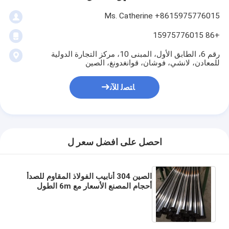
Ms. Catherine +8615975776015
+86 15975776015
رقم 6، الطابق الأول، المبنى 10، مركز التجارة الدولية
للمعادن، لانشي، فوشان، قوانغدونغ، الصين
ﺎﺘﺼﻟ ﺍﻶﻧ
احصل على افضل سعر ل
الصين 304 أنابيب الفولاذ المقاوم للصدأ
أحجام المصنع الأسعار مع 6m الطول
الملمع النهاية